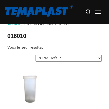
Aller
Rechercher :
au
Permu
contenu
Accueil
/ Produits identifiés “016010”
016010
Voici le seul résultat