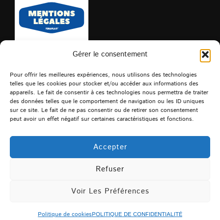
Gérer le consentement
Pour offrir les meilleures expériences, nous utilisons des technologies
telles que les cookies pour stocker et/ou accéder aux informations des
appareils. Le fait de consentir à ces technologies nous permettra de traiter
des données telles que le comportement de navigation ou les ID uniques
Que recherchez-vous?
sur ce site. Le fait de ne pas consentir ou de retirer son consentement
peut avoir un effet négatif sur certaines caractéristiques et fonctions.
Recherche
RECHERCHER
pour :
Accepter
Refuser
POLITIQUE DE CONFIDENTIALITÉ
Copyright © 2026 TEMAPLAST
Voir Les Préférences
Inspiro Theme
par
WPZOOM
Politique de cookies
POLITIQUE DE CONFIDENTIALITÉ