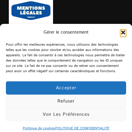
Gérer le consentement
Pour offrir les meilleures expériences, nous utilisons des technologies
telles que les cookies pour stocker et/ou accéder aux informations des
appareils. Le fait de consentir à ces technologies nous permettra de traiter
des données telles que le comportement de navigation ou les ID uniques
Que recherchez-vous?
sur ce site. Le fait de ne pas consentir ou de retirer son consentement
peut avoir un effet négatif sur certaines caractéristiques et fonctions.
Recherche
RECHERCHER
pour :
Accepter
Refuser
POLITIQUE DE CONFIDENTIALITÉ
Copyright © 2026 TEMAPLAST
Voir Les Préférences
Inspiro Theme
par
WPZOOM
Politique de cookies
POLITIQUE DE CONFIDENTIALITÉ