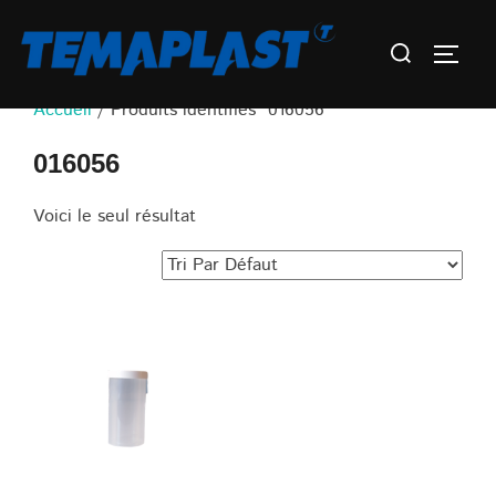
Aller
Rechercher :
au
Permu
contenu
Accueil
/ Produits identifiés “016056”
016056
Voici le seul résultat