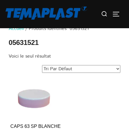
Aller
Rechercher :
au
Permu
contenu
Accueil
/ Produits identifiés “05631521”
05631521
Voici le seul résultat
CAPS 63 SP BLANCHE