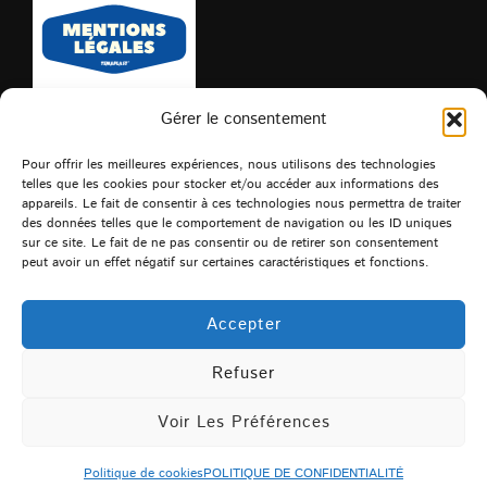
Gérer le consentement
Pour offrir les meilleures expériences, nous utilisons des technologies
telles que les cookies pour stocker et/ou accéder aux informations des
appareils. Le fait de consentir à ces technologies nous permettra de traiter
des données telles que le comportement de navigation ou les ID uniques
Que recherchez-vous?
sur ce site. Le fait de ne pas consentir ou de retirer son consentement
peut avoir un effet négatif sur certaines caractéristiques et fonctions.
Recherche
RECHERCHER
pour :
Accepter
Refuser
POLITIQUE DE CONFIDENTIALITÉ
Copyright © 2026 TEMAPLAST
Voir Les Préférences
Inspiro Theme
par
WPZOOM
Politique de cookies
POLITIQUE DE CONFIDENTIALITÉ