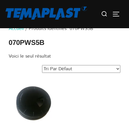
Aller
Rechercher :
au
Permu
contenu
Accueil
/ Produits identifiés “070PWS5B”
070PWS5B
Voici le seul résultat