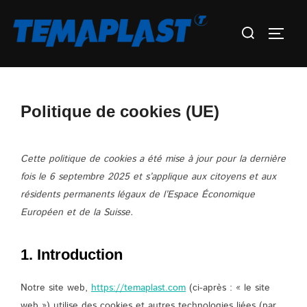
Aller
Rechercher :
au
Permu
contenu
Politique de cookies (UE)
Cette politique de cookies a été mise à jour pour la dernière
fois le 6 septembre 2025 et s’applique aux citoyens et aux
résidents permanents légaux de l’Espace Économique
Européen et de la Suisse.
1. Introduction
Notre site web,
https://temaplast.com
(ci-après : « le site
web ») utilise des cookies et autres technologies liées (par