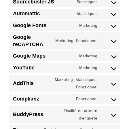
to
Sourcebuster JS
Statistiques
wordpress
Consent
service
to
Automattic
Statistiques
jetpack
Consent
service
to
Google Fonts
Marketing
sourcebuster-
Consent
service
js
to
Google
automattic
Marketing, Fonctionnel
service
Consent
reCAPTCHA
google-
to
Google Maps
Marketing
fonts
service
Consent
google-
to
YouTube
Marketing
Consent
recaptcha
service
to
Marketing, Statistiques,
google-
AddThis
service
Consent
Fonctionnel
maps
youtube
to
Complianz
Fonctionnel
service
Consent
addthis
to
Finalité en attente
BuddyPress
service
Consent
d’enquête
complianz
to