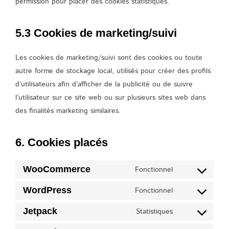
permission pour placer des cookies statistiques.
5.3 Cookies de marketing/suivi
Les cookies de marketing/suivi sont des cookies ou toute
autre forme de stockage local, utilisés pour créer des profils
d’utilisateurs afin d’afficher de la publicité ou de suivre
l’utilisateur sur ce site web ou sur plusieurs sites web dans
des finalités marketing similaires.
6. Cookies placés
WooCommerce
Fonctionnel
Consent
to
WordPress
Fonctionnel
Consent
service
to
Jetpack
Statistiques
woocommerce
Consent
service