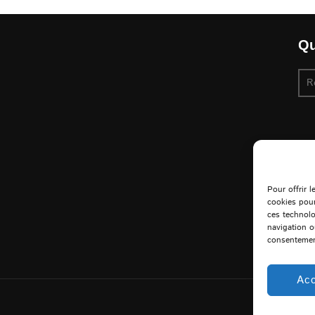
Qu
Re
pou
Pour offrir 
cookies pour
ces technolo
navigation o
consentement
Acc