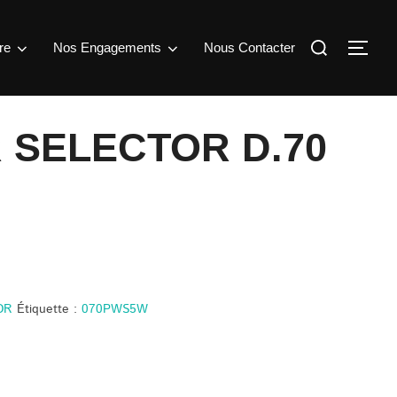
Rechercher :
re
Nos Engagements
Nous Contacter
Perm
SELECTOR D.70
OR
Étiquette :
070PWS5W