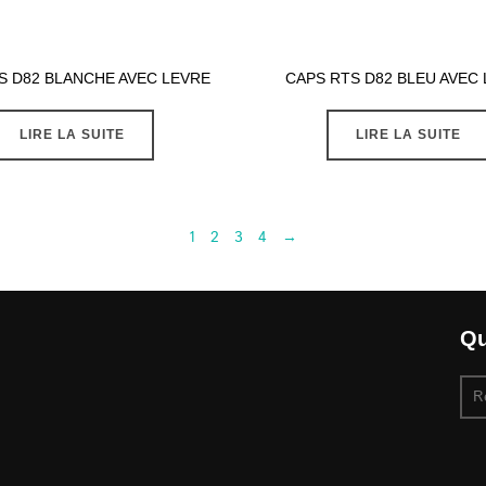
S D82 BLANCHE AVEC LEVRE
CAPS RTS D82 BLEU AVEC
LIRE LA SUITE
LIRE LA SUITE
1
2
3
4
→
Qu
Re
pou