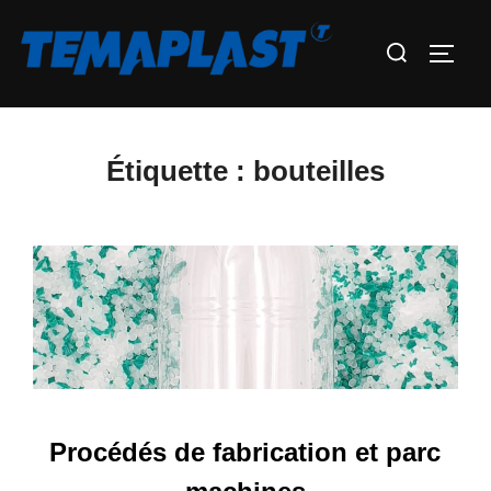
Aller
Rechercher :
au
Permu
contenu
Étiquette :
bouteilles
Procédés de fabrication et parc